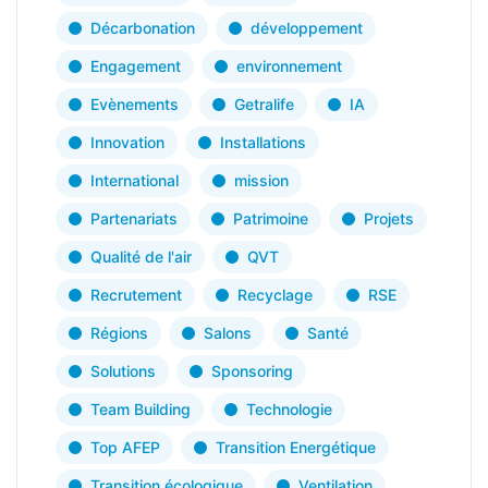
Décarbonation
développement
Engagement
environnement
Evènements
Getralife
IA
Innovation
Installations
International
mission
Partenariats
Patrimoine
Projets
Qualité de l'air
QVT
Recrutement
Recyclage
RSE
Régions
Salons
Santé
Solutions
Sponsoring
Team Building
Technologie
Top AFEP
Transition Energétique
Transition écologique
Ventilation