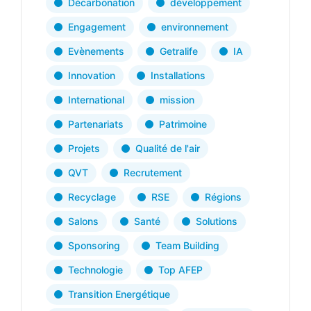
Décarbonation
développement
Engagement
environnement
Evènements
Getralife
IA
Innovation
Installations
International
mission
Partenariats
Patrimoine
Projets
Qualité de l'air
QVT
Recrutement
Recyclage
RSE
Régions
Salons
Santé
Solutions
Sponsoring
Team Building
Technologie
Top AFEP
Transition Energétique